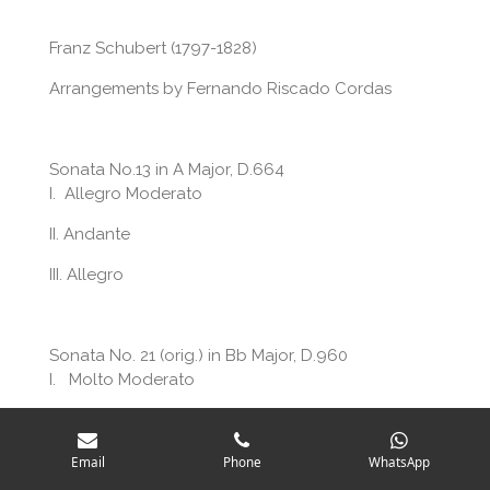
Franz Schubert (1797-1828)
Arrangements by Fernando Riscado Cordas
Sonata No.13 in A Major, D.664
I. Allegro Moderato
II. Andante
III. Allegro
Sonata No. 21 (orig.) in Bb Major, D.960
I. Molto Moderato
II. Andante sostenuto
III. Scherzo, Allegro vivace con delicatezza
Email
Phone
WhatsApp