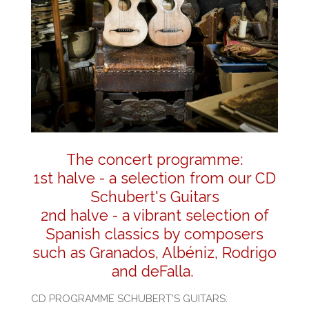
The concert programme:
1st halve - a selection from our CD
Schubert's Guitars
2nd halve - a vibrant selection of
Spanish classics by composers
such as Granados, Albéniz, Rodrigo
and deFalla.
CD PROGRAMME SCHUBERT'S GUITARS: